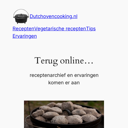
Ga
naar
Dutchovencooking.nl
de
inhoud
Recepten
Vegetarische recepten
Tips
Ervaringen
Terug online…
receptenarchief en ervaringen
komen er aan