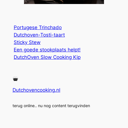
Portugese Trinchado
Dutchoven-Tosti-taart
Sticky Stew
Een goede stookplaats helpt!
DutchOven Slow Cooking Kip
Dutchovencooking.nl
terug online.. nu nog content terugvinden