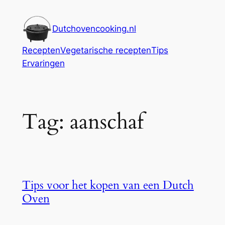
Ga
naar
Dutchovencooking.nl
de
inhoud
Recepten
Vegetarische recepten
Tips
Ervaringen
Tag:
aanschaf
Tips voor het kopen van een Dutch
Oven