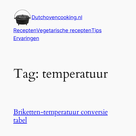
Ga
naar
Dutchovencooking.nl
de
inhoud
Recepten
Vegetarische recepten
Tips
Ervaringen
Tag:
temperatuur
Briketten-temperatuur conversie
tabel