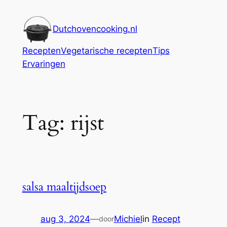
Ga
naar
Dutchovencooking.nl
de
inhoud
Recepten
Vegetarische recepten
Tips
Ervaringen
Tag:
rijst
salsa maaltijdsoep
aug 3, 2024
—
Michiel
in
Recept
door