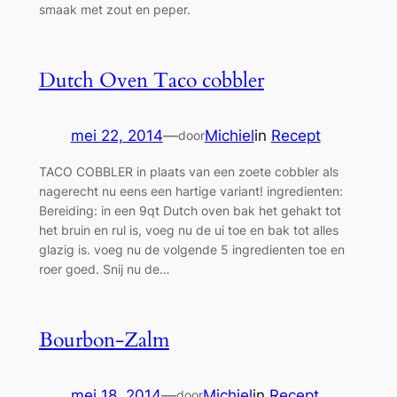
smaak met zout en peper.
Dutch Oven Taco cobbler
mei 22, 2014
—
Michiel
in
Recept
door
TACO COBBLER in plaats van een zoete cobbler als
nagerecht nu eens een hartige variant! ingredienten:
Bereiding: in een 9qt Dutch oven bak het gehakt tot
het bruin en rul is, voeg nu de ui toe en bak tot alles
glazig is. voeg nu de volgende 5 ingredienten toe en
roer goed. Snij nu de…
Bourbon-Zalm
mei 18, 2014
—
Michiel
in
Recept
door