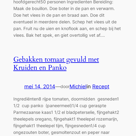
hoofdgerecht50 personen Ingredienten Bereiding:
Maak de bouillon. Doe boter in de pan en verwarm.
Doe het vlees in de pan en braad aan. Doe dit
eventueel in meerdere delen. Schep het vlees uit de
pan. Fruit nu de uien en knoflook aan, en schep bij het
vlees. Bak het spek, en giet overtollig vet af.…
Gebakken tomaat gevuld met
Kruiden en Panko
mei 14, 2014
—
Michiel
in
Recept
door
Ingrediënten8 rijpe tomaten, doormidden gesneden1
1/2 cup panko (paneermeel)1/4 cup geraspte
Parmezaanse kaas1 1/2 el bladpeterselie, fijngehakt2
theelepels oregano, fijngehakt1 theelepel rozemarijn,
fijngehakt1 theelepel tijm, fijngesneden1/4 cup
ongezouten boter, gesmoltenzout en peper naar